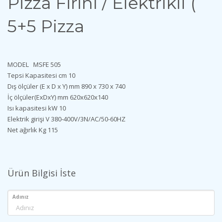
Pizza Fırını / Elektrikli (
5+5 Pizza
MODEL
MSFE 505
Tepsi Kapasitesi
cm
10
Dış ölçüler (E x D x Y)
mm
890 x 730 x 740
İç ölçüler(ExDxY)
mm
620x620x140
Isı kapasitesi
kW
10
Elektrik girişi
V
380-400V/3N/AC/50-60HZ
Net ağırlık
Kg
115
Ürün Bilgisi İste
Adınız