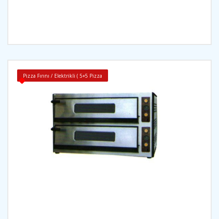
İncele
Pizza Fırını / Elektrikli ( 5+5 Pizza
İncele