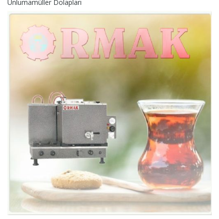
Unlumamüller Dolapları